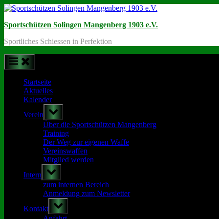
Skip
to
Sportschützen Solingen Mangenberg 1903 e.V.
content
Sportliches Schiessen in Perfektion
Startseite
Aktuelles
Kalender
Toggle
Verein
sub-
menu
Über die Sportschützen Mangenberg
Training
Der Weg zur eigenen Waffe
Vereinswaffen
Mitglied werden
Toggle
Intern
sub-
menu
zum internen Bereich
Anmeldung zum Newsletter
Toggle
Kontakt
sub-
menu
Anfahrt