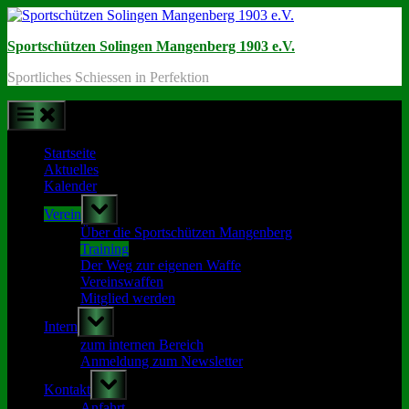
Skip
to
Sportschützen Solingen Mangenberg 1903 e.V.
content
Sportliches Schiessen in Perfektion
Startseite
Aktuelles
Kalender
Toggle
Verein
sub-
menu
Über die Sportschützen Mangenberg
Training
Der Weg zur eigenen Waffe
Vereinswaffen
Mitglied werden
Toggle
Intern
sub-
menu
zum internen Bereich
Anmeldung zum Newsletter
Toggle
Kontakt
sub-
menu
Anfahrt