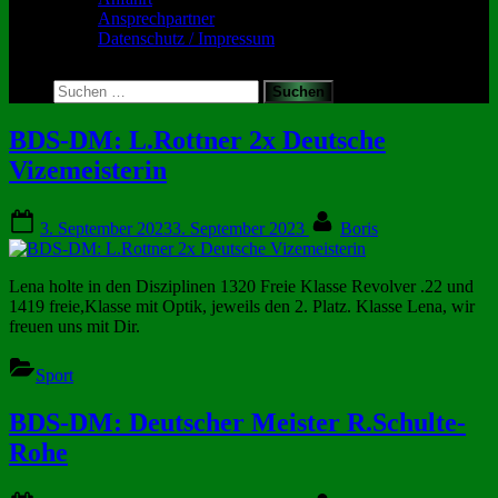
Ansprechpartner
Datenschutz / Impressum
Toggle
search
Suchen
form
nach:
Schlagwort:
BDS-DM: L.Rottner 2x Deutsche
Vizemeisterin
Deutsche
Posted
By
meisterschaft
3. September 2023
3. September 2023
Boris
on
Lena holte in den Disziplinen 1320 Freie Klasse Revolver .22 und
1419 freie,Klasse mit Optik, jeweils den 2. Platz. Klasse Lena, wir
freuen uns mit Dir.
Sport
BDS-DM: Deutscher Meister R.Schulte-
Rohe