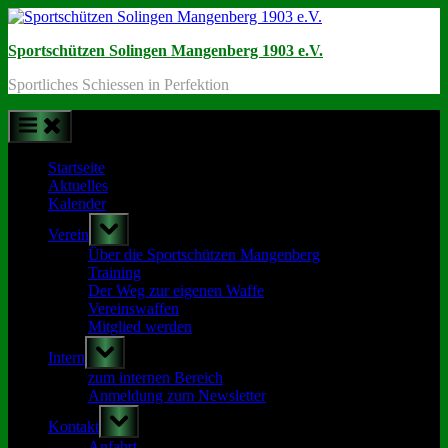
Skip
to
Sportschützen Solingen Mangenberg 1903 e.V.
content
Sportliches Schiessen in Perfektion
Startseite
Aktuelles
Kalender
Toggle
Verein
sub-
menu
Über die Sportschützen Mangenberg
Training
Der Weg zur eigenen Waffe
Vereinswaffen
Mitglied werden
Toggle
Intern
sub-
menu
zum internen Bereich
Anmeldung zum Newsletter
Toggle
Kontakt
sub-
menu
Anfahrt