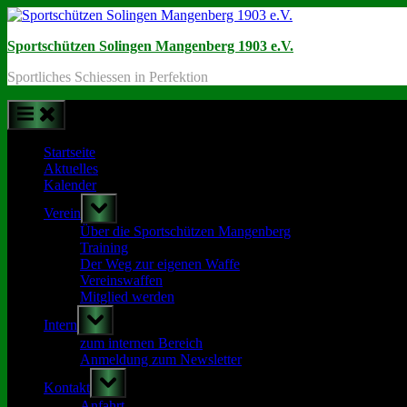
Skip
to
Sportschützen Solingen Mangenberg 1903 e.V.
content
Sportliches Schiessen in Perfektion
Startseite
Aktuelles
Kalender
Toggle
Verein
sub-
menu
Über die Sportschützen Mangenberg
Training
Der Weg zur eigenen Waffe
Vereinswaffen
Mitglied werden
Toggle
Intern
sub-
menu
zum internen Bereich
Anmeldung zum Newsletter
Toggle
Kontakt
sub-
menu
Anfahrt