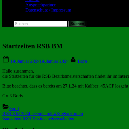
Ansprechpartner
Datenschutz / Impressum
Toggle
search
Suchen
form
nach:
Startzeiten RSB BM
Posted
By
19. Januar 2024
19. Januar 2024
Boris
on
Hallo zusammen,
die Startzeiten für die RSB Bezirksmeisterschaften findet ihr im
inter
Bitte beachtet, dass es bereits am
27.1.24
mit Kaliber .45ACP losgeht 
Gruß Boris
Sport
Beitragsnavigation
Previous
RSB KM 2024 beendet mit 4 Kreisrekorden
Post:
Next
Startzeiten RSB Bezirksmeisterschaften
Post: