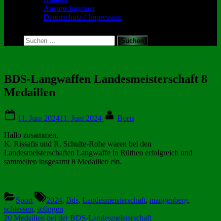
Ansprechpartner
Datenschutz / Impressum
Toggle
search
Suchen
form
nach:
BDS-Langwaffen Landesmeisterschaft 8
Medaillen
Posted
By
11. Juni 2024
11. Juni 2024
Boris
on
Hallo zusammen,
K. Rissafis und R. Schulte-Rohe waren bei den
Landesmeisterschaften Langwaffe in Rüthen erfolgreich und
sammelten insgesamt 8 Medaillen ein.
Tags:
Sport
2024
,
Bds
,
Landesmeisterschaft
,
mangenberg
,
schiessen
,
solingen
Beitragsnavigation
Previous
20 Medaillen bei der BDS-Landesmeisterschaft