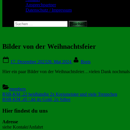
Ansprechpartner
Datenschutz / Impressum
Toggle
search
Suchen
form
nach:
Bilder von der Weihnachtsfeier
Posted
By
17. Dezember 2023
28. Mai 2024
Boris
on
Hier ein paar Bilder von der Weihnachtsfeier…vielen Dank nochmals 
members
Beitragsnavigation
Previous
RSB-KM .22 beidhändig 2x Kreismeister und viele Treppchen
Post:
Next
RSB-KM .45 /.44 4x Gold, 2x Silber
Post:
Hier findest du uns
Adresse
siehe Kontakt/Anfahrt