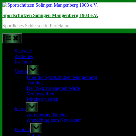
Skip
to
Sportschützen Solingen Mangenberg 1903 e.V.
content
Sportliches Schiessen in Perfektion
Startseite
Aktuelles
Kalender
Toggle
Verein
sub-
menu
Über die Sportschützen Mangenberg
Training
Der Weg zur eigenen Waffe
Vereinswaffen
Mitglied werden
Toggle
Intern
sub-
menu
zum internen Bereich
Anmeldung zum Newsletter
Toggle
Kontakt
sub-
menu
Anfahrt