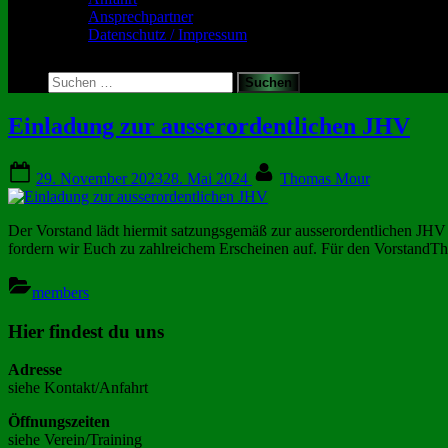
Ansprechpartner
Datenschutz / Impressum
Toggle
search
Suchen
form
nach:
Autor:
Einladung zur ausserordentlichen JHV
Thomas
Posted
By
29. November 2023
28. Mai 2024
Thomas Mour
on
Mour
Der Vorstand lädt hiermit satzungsgemäß zur ausserordentlichen JH
fordern wir Euch zu zahlreichem Erscheinen auf. Für den VorstandT
members
Hier findest du uns
Adresse
siehe Kontakt/Anfahrt
Öffnungszeiten
siehe Verein/Training