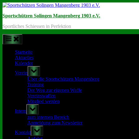
Skip
to
Sportschützen Solingen Mangenberg 1903 e.V.
content
Sportliches Schiessen in Perfektion
Startseite
Aktuelles
Kalender
Toggle
Verein
sub-
menu
Über die Sportschützen Mangenberg
Training
Der Weg zur eigenen Waffe
Vereinswaffen
Mitglied werden
Toggle
Intern
sub-
menu
zum internen Bereich
Anmeldung zum Newsletter
Toggle
Kontakt
sub-
menu
Anfahrt