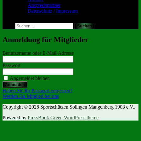
Ansprechpartner
Datenschutz / Impressum
Toggle
search
Suchen
form
nach:
Anmeldung für Mitglieder
Benutzername oder E-Mail-Adresse
Passwort
Angemeldet bleiben
Haben Sie Ihr Passwort vergessen?
Werden Sie Mitglied bei uns
Copyright © 2026 Sportschützen Solingen Mangenberg 1903 e.V..
Powered by
PressBook Green WordPress theme