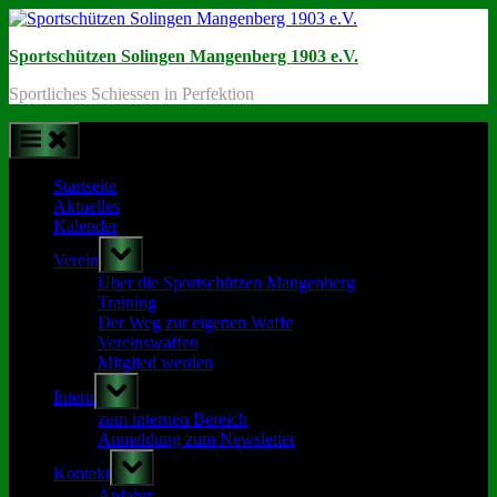
Skip
to
Sportschützen Solingen Mangenberg 1903 e.V.
content
Sportliches Schiessen in Perfektion
Startseite
Aktuelles
Kalender
Toggle
Verein
sub-
menu
Über die Sportschützen Mangenberg
Training
Der Weg zur eigenen Waffe
Vereinswaffen
Mitglied werden
Toggle
Intern
sub-
menu
zum internen Bereich
Anmeldung zum Newsletter
Toggle
Kontakt
sub-
menu
Anfahrt