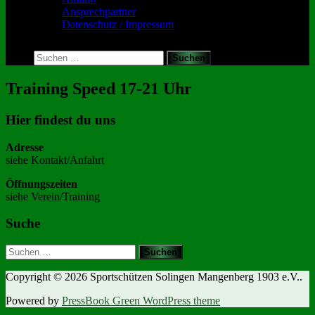
Ansprechpartner
Datenschutz / Impressum
Toggle
search
Suchen
form
nach:
Training Speed 17-21 Uhr
Hier findest du uns
Adresse
siehe Kontakt/Anfahrt
Öffnungszeiten
siehe Verein/Training
Suche
Suchen
nach:
Copyright © 2026 Sportschützen Solingen Mangenberg 1903 e.V..
Powered by
PressBook Green WordPress theme