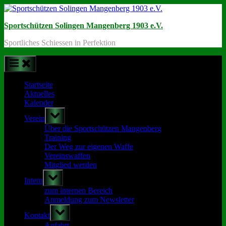
Skip
to
Sportschützen Solingen Mangenberg 1903 e.V.
content
Sportliches Schiessen in Perfektion
Startseite
Aktuelles
Kalender
Toggle
Verein
sub-
menu
Über die Sportschützen Mangenberg
Training
Der Weg zur eigenen Waffe
Vereinswaffen
Mitglied werden
Toggle
Intern
sub-
menu
zum internen Bereich
Anmeldung zum Newsletter
Toggle
Kontakt
sub-
menu
Anfahrt