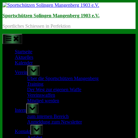
Skip
to
Sportschützen Solingen Mangenberg 1903 e.V.
content
Sportliches Schiessen in Perfektion
Startseite
Aktuelles
Kalender
Toggle
Verein
sub-
menu
Über die Sportschützen Mangenberg
Training
Der Weg zur eigenen Waffe
Vereinswaffen
Mitglied werden
Toggle
Intern
sub-
menu
zum internen Bereich
Anmeldung zum Newsletter
Toggle
Kontakt
sub-
menu
Anfahrt