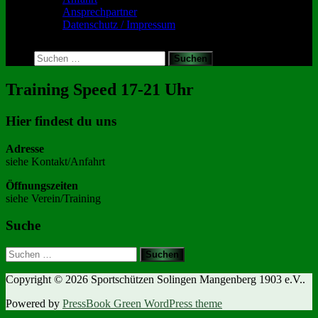
Ansprechpartner
Datenschutz / Impressum
Toggle
search
Suchen
form
nach:
Training Speed 17-21 Uhr
Hier findest du uns
Adresse
siehe Kontakt/Anfahrt
Öffnungszeiten
siehe Verein/Training
Suche
Suchen
nach:
Copyright © 2026 Sportschützen Solingen Mangenberg 1903 e.V..
Powered by
PressBook Green WordPress theme