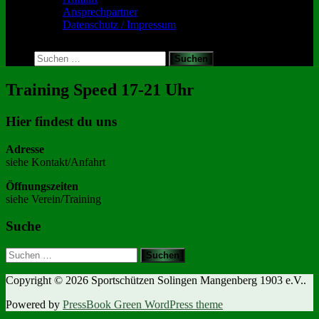
Ansprechpartner
Datenschutz / Impressum
Toggle
search
Suchen
form
nach:
Training Speed 17-21 Uhr
Hier findest du uns
Adresse
siehe Kontakt/Anfahrt
Öffnungszeiten
siehe Verein/Training
Suche
Suchen
nach:
Copyright © 2026 Sportschützen Solingen Mangenberg 1903 e.V..
Powered by
PressBook Green WordPress theme