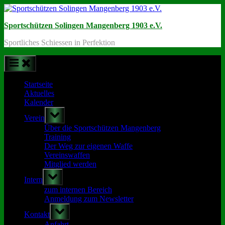
Skip
to
Sportschützen Solingen Mangenberg 1903 e.V.
content
Sportliches Schiessen in Perfektion
Startseite
Aktuelles
Kalender
Toggle
Verein
sub-
menu
Über die Sportschützen Mangenberg
Training
Der Weg zur eigenen Waffe
Vereinswaffen
Mitglied werden
Toggle
Intern
sub-
menu
zum internen Bereich
Anmeldung zum Newsletter
Toggle
Kontakt
sub-
menu
Anfahrt