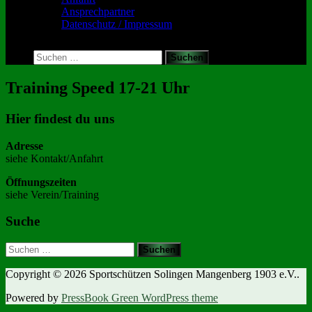
Ansprechpartner
Datenschutz / Impressum
Toggle
search
Suchen
form
nach:
Training Speed 17-21 Uhr
Hier findest du uns
Adresse
siehe Kontakt/Anfahrt
Öffnungszeiten
siehe Verein/Training
Suche
Suchen
nach:
Copyright © 2026 Sportschützen Solingen Mangenberg 1903 e.V..
Powered by
PressBook Green WordPress theme