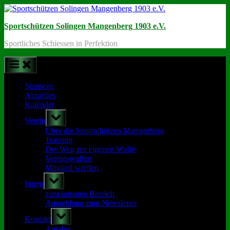
Skip
to
Sportschützen Solingen Mangenberg 1903 e.V.
content
Sportliches Schiessen in Perfektion
Startseite
Aktuelles
Kalender
Toggle
Verein
sub-
menu
Über die Sportschützen Mangenberg
Training
Der Weg zur eigenen Waffe
Vereinswaffen
Mitglied werden
Toggle
Intern
sub-
menu
zum internen Bereich
Anmeldung zum Newsletter
Toggle
Kontakt
sub-
menu
Anfahrt