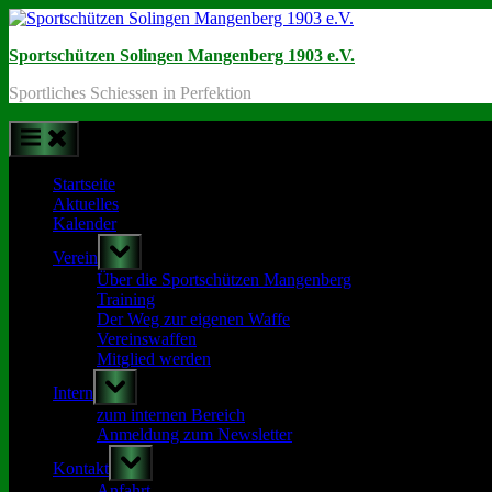
Skip
to
Sportschützen Solingen Mangenberg 1903 e.V.
content
Sportliches Schiessen in Perfektion
Startseite
Aktuelles
Kalender
Toggle
Verein
sub-
menu
Über die Sportschützen Mangenberg
Training
Der Weg zur eigenen Waffe
Vereinswaffen
Mitglied werden
Toggle
Intern
sub-
menu
zum internen Bereich
Anmeldung zum Newsletter
Toggle
Kontakt
sub-
menu
Anfahrt