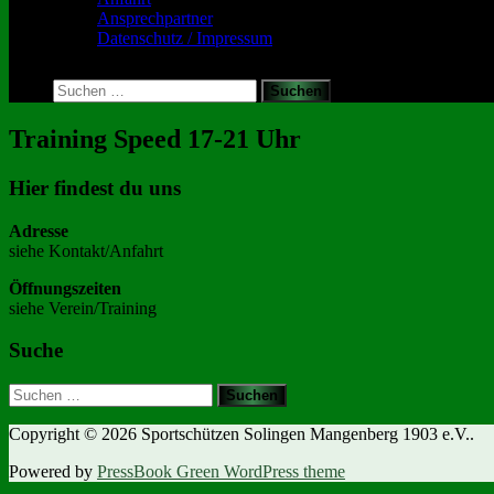
Ansprechpartner
Datenschutz / Impressum
Toggle
search
Suchen
form
nach:
Training Speed 17-21 Uhr
Hier findest du uns
Adresse
siehe Kontakt/Anfahrt
Öffnungszeiten
siehe Verein/Training
Suche
Suchen
nach:
Copyright © 2026 Sportschützen Solingen Mangenberg 1903 e.V..
Powered by
PressBook Green WordPress theme