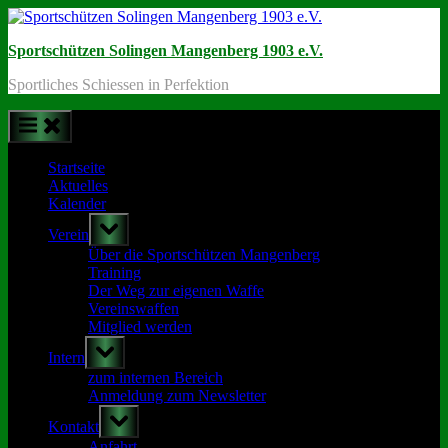
Skip
to
Sportschützen Solingen Mangenberg 1903 e.V.
content
Sportliches Schiessen in Perfektion
Startseite
Aktuelles
Kalender
Toggle
Verein
sub-
menu
Über die Sportschützen Mangenberg
Training
Der Weg zur eigenen Waffe
Vereinswaffen
Mitglied werden
Toggle
Intern
sub-
menu
zum internen Bereich
Anmeldung zum Newsletter
Toggle
Kontakt
sub-
menu
Anfahrt