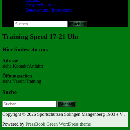
Ansprechpartner
Datenschutz / Impressum
Toggle
search
Suchen
form
nach:
Training Speed 17-21 Uhr
Hier findest du uns
Adresse
siehe Kontakt/Anfahrt
Öffnungszeiten
siehe Verein/Training
Suche
Suchen
nach:
Copyright © 2026 Sportschützen Solingen Mangenberg 1903 e.V..
Powered by
PressBook Green WordPress theme