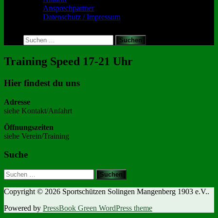
Ansprechpartner
Datenschutz / Impressum
Toggle
search
Suchen
form
nach:
Training Speed 17-21 Uhr
Hier findest du uns
Adresse
siehe Kontakt/Anfahrt
Öffnungszeiten
siehe Verein/Training
Suche
Suchen
nach:
Copyright © 2026 Sportschützen Solingen Mangenberg 1903 e.V..
Powered by
PressBook Green WordPress theme