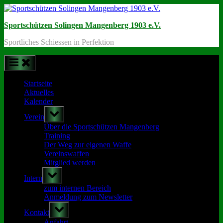
Skip
to
Sportschützen Solingen Mangenberg 1903 e.V.
content
Sportliches Schiessen in Perfektion
Startseite
Aktuelles
Kalender
Toggle
Verein
sub-
menu
Über die Sportschützen Mangenberg
Training
Der Weg zur eigenen Waffe
Vereinswaffen
Mitglied werden
Toggle
Intern
sub-
menu
zum internen Bereich
Anmeldung zum Newsletter
Toggle
Kontakt
sub-
menu
Anfahrt