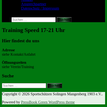
Ansprechpartner
Datenschutz / Impressum
Toggle
search
Suchen
form
nach:
Training Speed 17-21 Uhr
Hier findest du uns
Adresse
siehe Kontakt/Anfahrt
Öffnungszeiten
siehe Verein/Training
Suche
Suchen
nach:
Copyright © 2026 Sportschützen Solingen Mangenberg 1903 e.V..
Powered by
PressBook Green WordPress theme