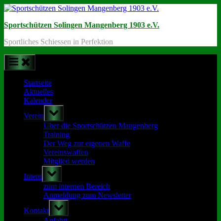
Skip
to
Sportschützen Solingen Mangenberg 1903 e.V.
content
Sportliches Schiessen in Perfektion
Startseite
Aktuelles
Kalender
Toggle
Verein
sub-
menu
Über die Sportschützen Mangenberg
Training
Der Weg zur eigenen Waffe
Vereinswaffen
Mitglied werden
Toggle
Intern
sub-
menu
zum internen Bereich
Anmeldung zum Newsletter
Toggle
Kontakt
sub-
menu
Anfahrt