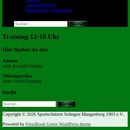
Ansprechpartner
Datenschutz / Impressum
Toggle
search
Suchen
form
nach:
Training 12-18 Uhr
Hier findest du uns
Adresse
siehe Kontakt/Anfahrt
Öffnungszeiten
siehe Verein/Training
Suche
Suchen
nach:
Copyright © 2026 Sportschützen Solingen Mangenberg 1903 e.V..
Powered by
PressBook Green WordPress theme