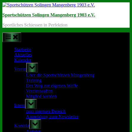
Skip
to
Sportschützen Solingen Mangenberg 1903 e.V.
content
Sportliches Schiessen in Perfektion
Startseite
Aktuelles
Kalender
Toggle
Verein
sub-
menu
Über die Sportschützen Mangenberg
Training
Der Weg zur eigenen Waffe
Vereinswaffen
Mitglied werden
Toggle
Intern
sub-
menu
zum internen Bereich
Anmeldung zum Newsletter
Toggle
Kontakt
sub-
menu
Anfahrt