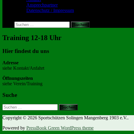
Ansprechpartner
Datenschutz / Impressum
Toggle
search
Suchen
form
nach:
Training 12-18 Uhr
Hier findest du uns
Adresse
siehe Kontakt/Anfahrt
Öffnungszeiten
siehe Verein/Training
Suche
Suchen
nach:
Copyright © 2026 Sportschützen Solingen Mangenberg 1903 e.V..
Powered by
PressBook Green WordPress theme