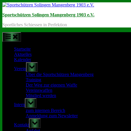
Skip
to
Sportschützen Solingen Mangenberg 1903 e.V.
content
Sportliches Schiessen in Perfektion
Startseite
Aktuelles
Kalender
Toggle
Verein
sub-
menu
Über die Sportschützen Mangenberg
Training
Der Weg zur eigenen Waffe
Vereinswaffen
Mitglied werden
Toggle
Intern
sub-
menu
zum internen Bereich
Anmeldung zum Newsletter
Toggle
Kontakt
sub-
menu
Anfahrt