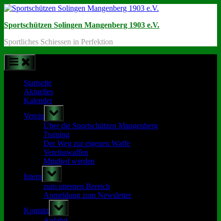
Skip
to
Sportschützen Solingen Mangenberg 1903 e.V.
content
Sportliches Schiessen in Perfektion
Startseite
Aktuelles
Kalender
Toggle
Verein
sub-
menu
Über die Sportschützen Mangenberg
Training
Der Weg zur eigenen Waffe
Vereinswaffen
Mitglied werden
Toggle
Intern
sub-
menu
zum internen Bereich
Anmeldung zum Newsletter
Toggle
Kontakt
sub-
menu
Anfahrt