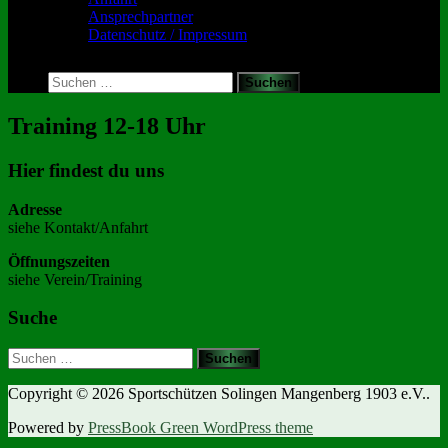
Ansprechpartner
Datenschutz / Impressum
Toggle
search
Suchen
form
nach:
Training 12-18 Uhr
Hier findest du uns
Adresse
siehe Kontakt/Anfahrt
Öffnungszeiten
siehe Verein/Training
Suche
Suchen
nach:
Copyright © 2026 Sportschützen Solingen Mangenberg 1903 e.V..
Powered by
PressBook Green WordPress theme