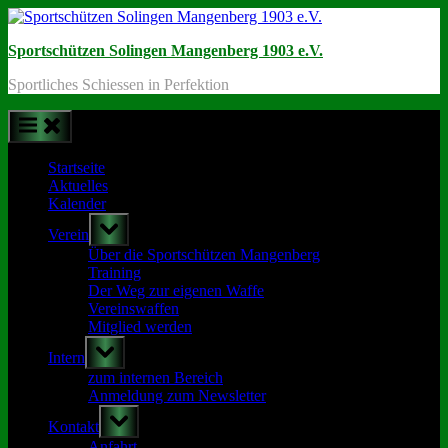
Skip
to
Sportschützen Solingen Mangenberg 1903 e.V.
content
Sportliches Schiessen in Perfektion
Startseite
Aktuelles
Kalender
Toggle
Verein
sub-
menu
Über die Sportschützen Mangenberg
Training
Der Weg zur eigenen Waffe
Vereinswaffen
Mitglied werden
Toggle
Intern
sub-
menu
zum internen Bereich
Anmeldung zum Newsletter
Toggle
Kontakt
sub-
menu
Anfahrt