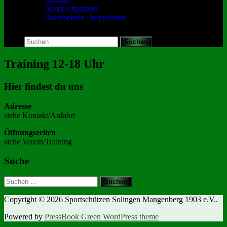
Ansprechpartner
Datenschutz / Impressum
Toggle
search
Suchen
form
nach:
Training 12-18 Uhr
Hier findest du uns
Adresse
siehe Kontakt/Anfahrt
Öffnungszeiten
siehe Verein/Training
Suche
Suchen
nach:
Copyright © 2026 Sportschützen Solingen Mangenberg 1903 e.V..
Powered by
PressBook Green WordPress theme