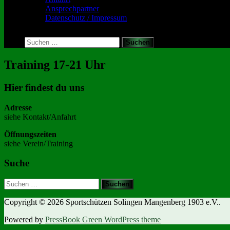
Ansprechpartner
Datenschutz / Impressum
Toggle
search
Suchen
form
nach:
Training 17-21 Uhr
Hier findest du uns
Adresse
siehe Kontakt/Anfahrt
Öffnungszeiten
siehe Verein/Training
Suche
Suchen
nach:
Copyright © 2026 Sportschützen Solingen Mangenberg 1903 e.V..
Powered by
PressBook Green WordPress theme