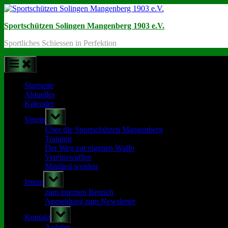
Skip
to
Sportschützen Solingen Mangenberg 1903 e.V.
content
Sportliches Schiessen in Perfektion
Startseite
Aktuelles
Kalender
Toggle
Verein
sub-
menu
Über die Sportschützen Mangenberg
Training
Der Weg zur eigenen Waffe
Vereinswaffen
Mitglied werden
Toggle
Intern
sub-
menu
zum internen Bereich
Anmeldung zum Newsletter
Toggle
Kontakt
sub-
menu
Anfahrt