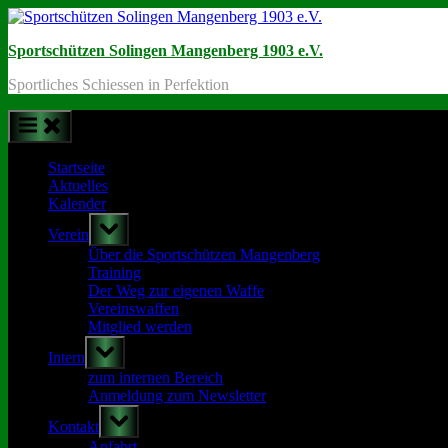
Skip
to
Sportschützen Solingen Mangenberg 1903 e.V.
content
Sportliches Schiessen in Perfektion
Startseite
Aktuelles
Kalender
Toggle
Verein
sub-
menu
Über die Sportschützen Mangenberg
Training
Der Weg zur eigenen Waffe
Vereinswaffen
Mitglied werden
Toggle
Intern
sub-
menu
zum internen Bereich
Anmeldung zum Newsletter
Toggle
Kontakt
sub-
menu
Anfahrt