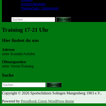
Ansprechpartner
Datenschutz / Impressum
Toggle
search
Suchen
form
nach:
Training 17-21 Uhr
Hier findest du uns
Adresse
siehe Kontakt/Anfahrt
Öffnungszeiten
siehe Verein/Training
Suche
Suchen
nach:
Copyright © 2026 Sportschützen Solingen Mangenberg 1903 e.V..
Powered by
PressBook Green WordPress theme