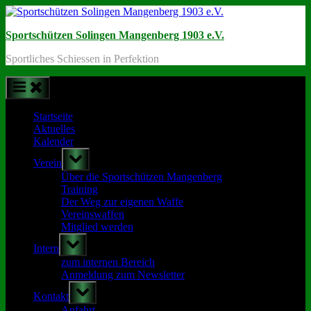
Skip
to
Sportschützen Solingen Mangenberg 1903 e.V.
content
Sportliches Schiessen in Perfektion
Startseite
Aktuelles
Kalender
Toggle
Verein
sub-
menu
Über die Sportschützen Mangenberg
Training
Der Weg zur eigenen Waffe
Vereinswaffen
Mitglied werden
Toggle
Intern
sub-
menu
zum internen Bereich
Anmeldung zum Newsletter
Toggle
Kontakt
sub-
menu
Anfahrt