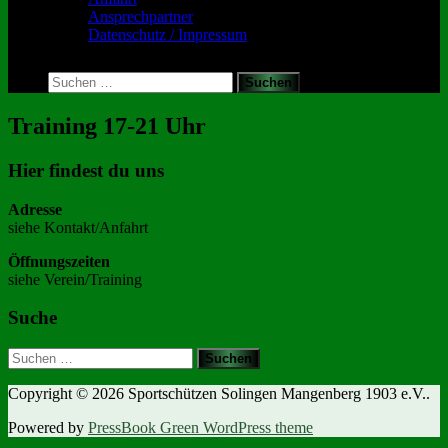
Ansprechpartner
Datenschutz / Impressum
Toggle
search
Suchen
form
nach:
Training 17-21 Uhr
Hier findest du uns
Adresse
siehe Kontakt/Anfahrt
Öffnungszeiten
siehe Verein/Training
Suche
Suchen
nach:
Copyright © 2026 Sportschützen Solingen Mangenberg 1903 e.V..
Powered by
PressBook Green WordPress theme