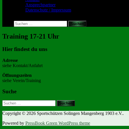
Ansprechpartner
Datenschutz / Impressum
Toggle
search
Suchen
form
nach:
Training 17-21 Uhr
Hier findest du uns
Adresse
siehe Kontakt/Anfahrt
Öffnungszeiten
siehe Verein/Training
Suche
Suchen
nach:
Copyright © 2026 Sportschützen Solingen Mangenberg 1903 e.V..
Powered by
PressBook Green WordPress theme