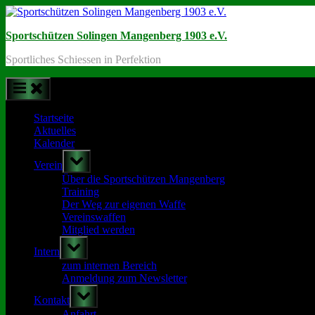
Skip
to
Sportschützen Solingen Mangenberg 1903 e.V.
content
Sportliches Schiessen in Perfektion
Startseite
Aktuelles
Kalender
Toggle
Verein
sub-
menu
Über die Sportschützen Mangenberg
Training
Der Weg zur eigenen Waffe
Vereinswaffen
Mitglied werden
Toggle
Intern
sub-
menu
zum internen Bereich
Anmeldung zum Newsletter
Toggle
Kontakt
sub-
menu
Anfahrt