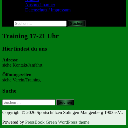
Ansprechpartner
Datenschutz / Impressum
Toggle
search
Suchen
form
nach:
Training 17-21 Uhr
Hier findest du uns
Adresse
siehe Kontakt/Anfahrt
Öffnungszeiten
siehe Verein/Training
Suche
Suchen
nach:
Copyright © 2026 Sportschützen Solingen Mangenberg 1903 e.V..
Powered by
PressBook Green WordPress theme