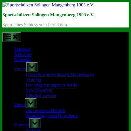
Skip
to
Sportschützen Solingen Mangenberg 1903 e.V.
content
Sportliches Schiessen in Perfektion
Startseite
Aktuelles
Kalender
Toggle
Verein
sub-
menu
Über die Sportschützen Mangenberg
Training
Der Weg zur eigenen Waffe
Vereinswaffen
Mitglied werden
Toggle
Intern
sub-
menu
zum internen Bereich
Anmeldung zum Newsletter
Toggle
Kontakt
sub-
menu
Anfahrt