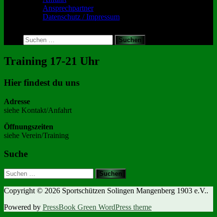
Ansprechpartner
Datenschutz / Impressum
Toggle
search
Suchen
form
nach:
Training 17-21 Uhr
Hier findest du uns
Adresse
siehe Kontakt/Anfahrt
Öffnungszeiten
siehe Verein/Training
Suche
Suchen
nach:
Copyright © 2026 Sportschützen Solingen Mangenberg 1903 e.V..
Powered by
PressBook Green WordPress theme