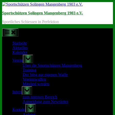
Skip
to
Sportschützen Solingen Mangenberg 1903 e.V.
content
Sportliches Schiessen in Perfektion
Startseite
Aktuelles
Kalender
Toggle
Verein
sub-
menu
Über die Sportschützen Mangenberg
Training
Der Weg zur eigenen Waffe
Vereinswaffen
Mitglied werden
Toggle
Intern
sub-
menu
zum internen Bereich
Anmeldung zum Newsletter
Toggle
Kontakt
sub-
menu
Anfahrt