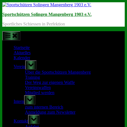
Skip
to
Sportschützen Solingen Mangenberg 1903 e.V.
content
Sportliches Schiessen in Perfektion
Startseite
Aktuelles
Kalender
Toggle
Verein
sub-
menu
Über die Sportschützen Mangenberg
Training
Der Weg zur eigenen Waffe
Vereinswaffen
Mitglied werden
Toggle
Intern
sub-
menu
zum internen Bereich
Anmeldung zum Newsletter
Toggle
Kontakt
sub-
menu
Anfahrt