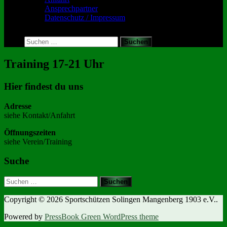
Ansprechpartner
Datenschutz / Impressum
Toggle
search
Suchen
form
nach:
Training 17-21 Uhr
Hier findest du uns
Adresse
siehe Kontakt/Anfahrt
Öffnungszeiten
siehe Verein/Training
Suche
Suchen
nach:
Copyright © 2026 Sportschützen Solingen Mangenberg 1903 e.V..
Powered by
PressBook Green WordPress theme