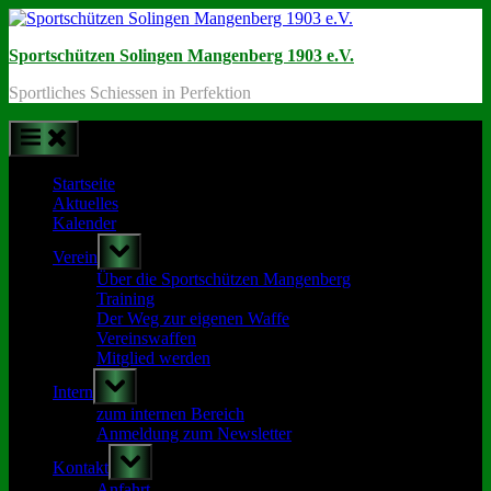
Skip
to
Sportschützen Solingen Mangenberg 1903 e.V.
content
Sportliches Schiessen in Perfektion
Startseite
Aktuelles
Kalender
Toggle
Verein
sub-
menu
Über die Sportschützen Mangenberg
Training
Der Weg zur eigenen Waffe
Vereinswaffen
Mitglied werden
Toggle
Intern
sub-
menu
zum internen Bereich
Anmeldung zum Newsletter
Toggle
Kontakt
sub-
menu
Anfahrt