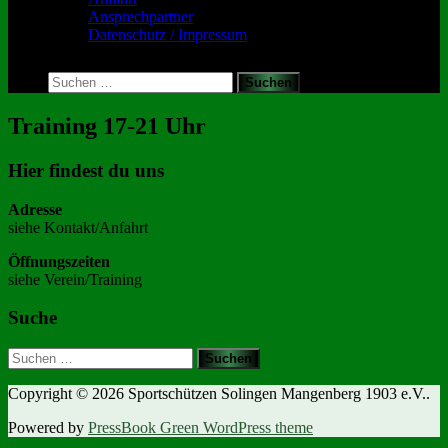
Ansprechpartner
Datenschutz / Impressum
Toggle
search
Suchen
form
nach:
Training 17-21 Uhr
Hier findest du uns
Adresse
siehe Kontakt/Anfahrt
Öffnungszeiten
siehe Verein/Training
Suche
Suchen
nach:
Copyright © 2026 Sportschützen Solingen Mangenberg 1903 e.V..
Powered by
PressBook Green WordPress theme