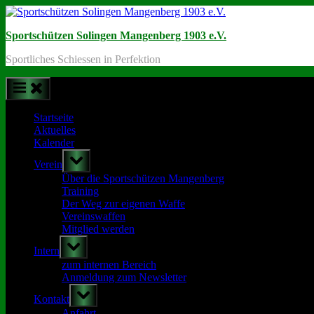
Skip
to
Sportschützen Solingen Mangenberg 1903 e.V.
content
Sportliches Schiessen in Perfektion
Startseite
Aktuelles
Kalender
Toggle
Verein
sub-
menu
Über die Sportschützen Mangenberg
Training
Der Weg zur eigenen Waffe
Vereinswaffen
Mitglied werden
Toggle
Intern
sub-
menu
zum internen Bereich
Anmeldung zum Newsletter
Toggle
Kontakt
sub-
menu
Anfahrt