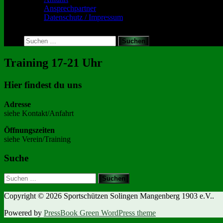
Ansprechpartner
Datenschutz / Impressum
Toggle
search
Suchen
form
nach:
Training 17-21 Uhr
Hier findest du uns
Adresse
siehe Kontakt/Anfahrt
Öffnungszeiten
siehe Verein/Training
Suche
Suchen
nach:
Copyright © 2026 Sportschützen Solingen Mangenberg 1903 e.V..
Powered by
PressBook Green WordPress theme