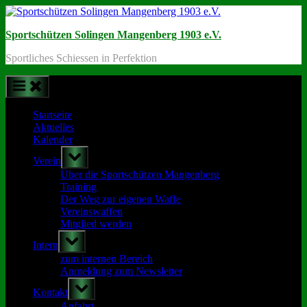
Skip
to
Sportschützen Solingen Mangenberg 1903 e.V.
content
Sportliches Schiessen in Perfektion
Startseite
Aktuelles
Kalender
Toggle
Verein
sub-
menu
Über die Sportschützen Mangenberg
Training
Der Weg zur eigenen Waffe
Vereinswaffen
Mitglied werden
Toggle
Intern
sub-
menu
zum internen Bereich
Anmeldung zum Newsletter
Toggle
Kontakt
sub-
menu
Anfahrt