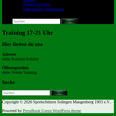
Ansprechpartner
Datenschutz / Impressum
Toggle
search
Suchen
form
nach:
Training 17-21 Uhr
Hier findest du uns
Adresse
siehe Kontakt/Anfahrt
Öffnungszeiten
siehe Verein/Training
Suche
Suchen
nach:
Copyright © 2026 Sportschützen Solingen Mangenberg 1903 e.V..
Powered by
PressBook Green WordPress theme