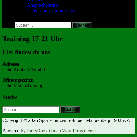
Ansprechpartner
Datenschutz / Impressum
Toggle
search
Suchen
form
nach:
Training 17-21 Uhr
Hier findest du uns
Adresse
siehe Kontakt/Anfahrt
Öffnungszeiten
siehe Verein/Training
Suche
Suchen
nach:
Copyright © 2026 Sportschützen Solingen Mangenberg 1903 e.V..
Powered by
PressBook Green WordPress theme