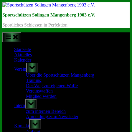
Skip
to
Sportschützen Solingen Mangenberg 1903 e.V.
content
Sportliches Schiessen in Perfektion
Startseite
Aktuelles
Kalender
Toggle
Verein
sub-
menu
Über die Sportschützen Mangenberg
Training
Der Weg zur eigenen Waffe
Vereinswaffen
Mitglied werden
Toggle
Intern
sub-
menu
zum internen Bereich
Anmeldung zum Newsletter
Toggle
Kontakt
sub-
menu
Anfahrt