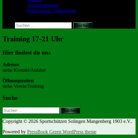
Ansprechpartner
Datenschutz / Impressum
Toggle
search
Suchen
form
nach:
Training 17-21 Uhr
Hier findest du uns
Adresse
siehe Kontakt/Anfahrt
Öffnungszeiten
siehe Verein/Training
Suche
Suchen
nach:
Copyright © 2026 Sportschützen Solingen Mangenberg 1903 e.V..
Powered by
PressBook Green WordPress theme