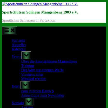
Skip
to
Sportschützen Solingen Mangenberg 1903 e.V.
content
Sportliches Schiessen in Perfektion
Startseite
Aktuelles
Kalender
Toggle
Verein
sub-
menu
Über die Sportschützen Mangenberg
Training
Der Weg zur eigenen Waffe
Vereinswaffen
Mitglied werden
Toggle
Intern
sub-
menu
zum internen Bereich
Anmeldung zum Newsletter
Toggle
Kontakt
sub-
menu
Anfahrt