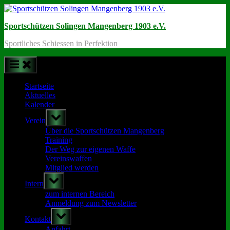
Skip
to
Sportschützen Solingen Mangenberg 1903 e.V.
content
Sportliches Schiessen in Perfektion
Startseite
Aktuelles
Kalender
Toggle
Verein
sub-
menu
Über die Sportschützen Mangenberg
Training
Der Weg zur eigenen Waffe
Vereinswaffen
Mitglied werden
Toggle
Intern
sub-
menu
zum internen Bereich
Anmeldung zum Newsletter
Toggle
Kontakt
sub-
menu
Anfahrt