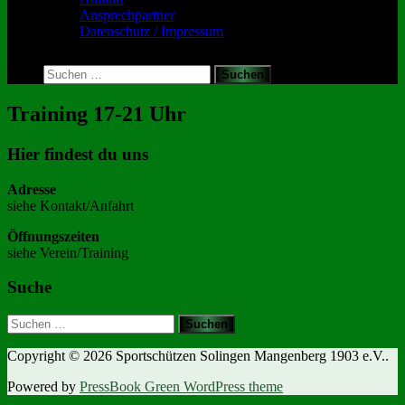
Ansprechpartner
Datenschutz / Impressum
Toggle
search
Suchen
form
nach:
Training 17-21 Uhr
Hier findest du uns
Adresse
siehe Kontakt/Anfahrt
Öffnungszeiten
siehe Verein/Training
Suche
Suchen
nach:
Copyright © 2026 Sportschützen Solingen Mangenberg 1903 e.V..
Powered by
PressBook Green WordPress theme