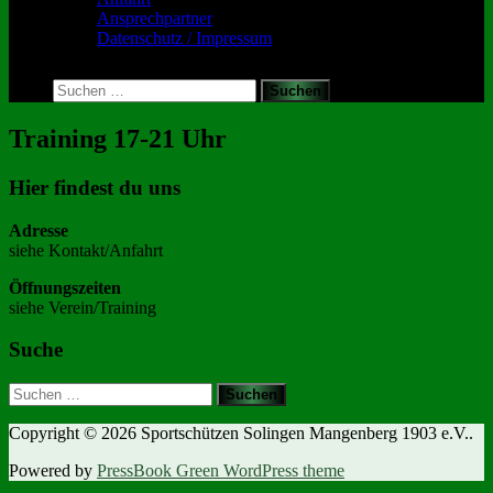
Ansprechpartner
Datenschutz / Impressum
Toggle
search
Suchen
form
nach:
Training 17-21 Uhr
Hier findest du uns
Adresse
siehe Kontakt/Anfahrt
Öffnungszeiten
siehe Verein/Training
Suche
Suchen
nach:
Copyright © 2026 Sportschützen Solingen Mangenberg 1903 e.V..
Powered by
PressBook Green WordPress theme