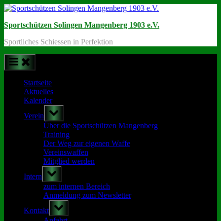
Skip
to
Sportschützen Solingen Mangenberg 1903 e.V.
content
Sportliches Schiessen in Perfektion
Startseite
Aktuelles
Kalender
Toggle
Verein
sub-
menu
Über die Sportschützen Mangenberg
Training
Der Weg zur eigenen Waffe
Vereinswaffen
Mitglied werden
Toggle
Intern
sub-
menu
zum internen Bereich
Anmeldung zum Newsletter
Toggle
Kontakt
sub-
menu
Anfahrt