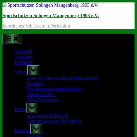
Skip
to
Sportschützen Solingen Mangenberg 1903 e.V.
content
Sportliches Schiessen in Perfektion
Startseite
Aktuelles
Kalender
Toggle
Verein
sub-
menu
Über die Sportschützen Mangenberg
Training
Der Weg zur eigenen Waffe
Vereinswaffen
Mitglied werden
Toggle
Intern
sub-
menu
zum internen Bereich
Anmeldung zum Newsletter
Toggle
Kontakt
sub-
menu
Anfahrt