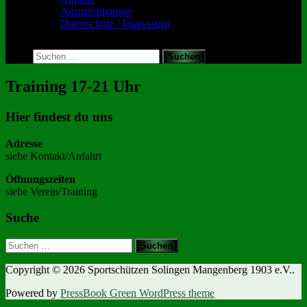
Ansprechpartner
Datenschutz / Impressum
Toggle
search
Suchen
form
nach:
Training 17-21 Uhr
Hier findest du uns
Adresse
siehe Kontakt/Anfahrt
Öffnungszeiten
siehe Verein/Training
Suche
Suchen
nach:
Copyright © 2026 Sportschützen Solingen Mangenberg 1903 e.V..
Powered by
PressBook Green WordPress theme