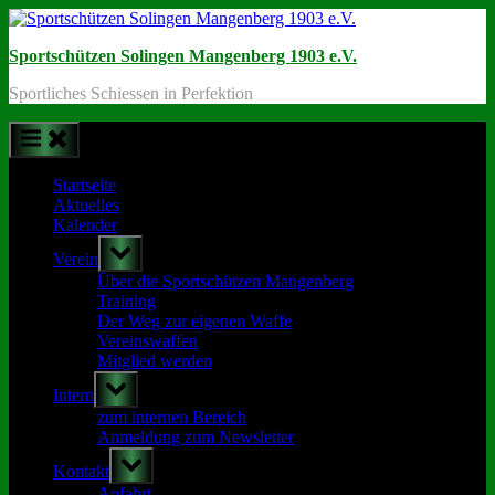
Skip
to
Sportschützen Solingen Mangenberg 1903 e.V.
content
Sportliches Schiessen in Perfektion
Startseite
Aktuelles
Kalender
Toggle
Verein
sub-
menu
Über die Sportschützen Mangenberg
Training
Der Weg zur eigenen Waffe
Vereinswaffen
Mitglied werden
Toggle
Intern
sub-
menu
zum internen Bereich
Anmeldung zum Newsletter
Toggle
Kontakt
sub-
menu
Anfahrt