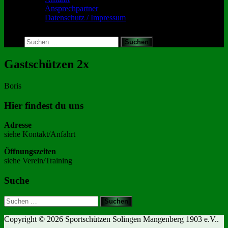
Ansprechpartner
Datenschutz / Impressum
Toggle
search
Suchen
form
nach:
Gastschützen 2x
Boris
Hier findest du uns
Adresse
siehe Kontakt/Anfahrt
Öffnungszeiten
siehe Verein/Training
Suche
Suchen
nach:
Copyright © 2026 Sportschützen Solingen Mangenberg 1903 e.V..