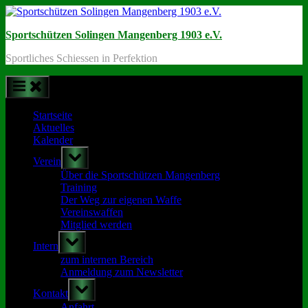
Skip
to
Sportschützen Solingen Mangenberg 1903 e.V.
content
Sportliches Schiessen in Perfektion
Startseite
Aktuelles
Kalender
Toggle
Verein
sub-
menu
Über die Sportschützen Mangenberg
Training
Der Weg zur eigenen Waffe
Vereinswaffen
Mitglied werden
Toggle
Intern
sub-
menu
zum internen Bereich
Anmeldung zum Newsletter
Toggle
Kontakt
sub-
menu
Anfahrt